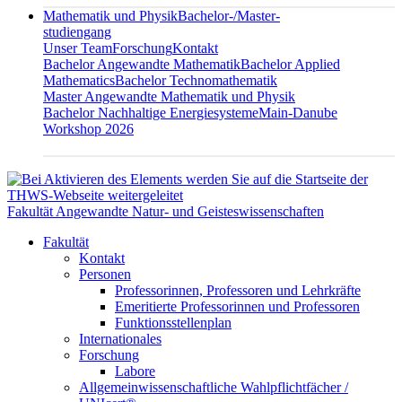
Mathematik und Physik
Bachelor-/Master-
studiengang
Unser Team
Forschung
Kontakt
Bachelor Angewandte Mathematik
Bachelor Applied
Mathematics
Bachelor Technomathematik
Master Angewandte Mathematik und Physik
Bachelor Nachhaltige Energiesysteme
Main-Danube
Workshop 2026
Fakultät Angewandte Natur- und Geisteswissenschaften
Fakultät
Kontakt
Personen
Professorinnen, Professoren und Lehrkräfte
Emeritierte Professorinnen und Professoren
Funktionsstellenplan
Internationales
Forschung
Labore
Allgemeinwissenschaftliche Wahlpflichtfächer /