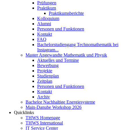
Prüfungen
Praktikum
Praktikumsberichte
Kolloquium
Alumni
Personen und Funktionen
Kontakt
FAQ
Bachelorstudiengang Technomathematik bei
Instagram...
Master Angewandte Mathematik und Physik
Aktuelles und Termine
Bewerbung
Projekte
Studienplan
Zeitplan
Personen und Funktionen
Kontakt
Archiv
Bachelor Nachhaltige Energiesysteme
Main-Danube Workshop 2026
Quicklinks
THWS Homepage
THWS International
IT Service Center