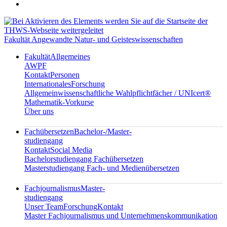
Fakultät Angewandte Natur- und Geisteswissenschaften
Fakultät
Allgemeines
AWPF
Kontakt
Personen
Internationales
Forschung
Allgemeinwissenschaftliche Wahlpflichtfächer / UNIcert®
Mathematik-Vorkurse
Über uns
Fachübersetzen
Bachelor-/Master-
studiengang
Kontakt
Social Media
Bachelorstudiengang Fachübersetzen
Masterstudiengang Fach- und Medienübersetzen
Fachjournalismus
Master-
studiengang
Unser Team
Forschung
Kontakt
Master Fachjournalismus und Unternehmenskommunikation