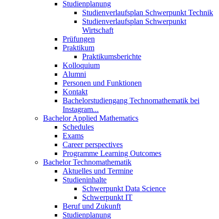
Studienplanung
Studienverlaufsplan Schwerpunkt Technik
Studienverlaufsplan Schwerpunkt
Wirtschaft
Prüfungen
Praktikum
Praktikumsberichte
Kolloquium
Alumni
Personen und Funktionen
Kontakt
Bachelorstudiengang Technomathematik bei
Instagram...
Bachelor Applied Mathematics
Schedules
Exams
Career perspectives
Programme Learning Outcomes
Bachelor Technomathematik
Aktuelles und Termine
Studieninhalte
Schwerpunkt Data Science
Schwerpunkt IT
Beruf und Zukunft
Studienplanung