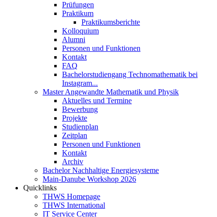
Prüfungen
Praktikum
Praktikumsberichte
Kolloquium
Alumni
Personen und Funktionen
Kontakt
FAQ
Bachelorstudiengang Technomathematik bei
Instagram...
Master Angewandte Mathematik und Physik
Aktuelles und Termine
Bewerbung
Projekte
Studienplan
Zeitplan
Personen und Funktionen
Kontakt
Archiv
Bachelor Nachhaltige Energiesysteme
Main-Danube Workshop 2026
Quicklinks
THWS Homepage
THWS International
IT Service Center