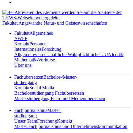
Fakultät Angewandte Natur- und Geisteswissenschaften
Fakultät
Allgemeines
AWPF
Kontakt
Personen
Internationales
Forschung
Allgemeinwissenschaftliche Wahlpflichtfächer / UNIcert®
Mathematik-Vorkurse
Über uns
Fachübersetzen
Bachelor-/Master-
studiengang
Kontakt
Social Media
Bachelorstudiengang Fachübersetzen
Masterstudiengang Fach- und Medienübersetzen
Fachjournalismus
Master-
studiengang
Unser Team
Forschung
Kontakt
Master Fachjournalismus und Unternehmenskommunikation