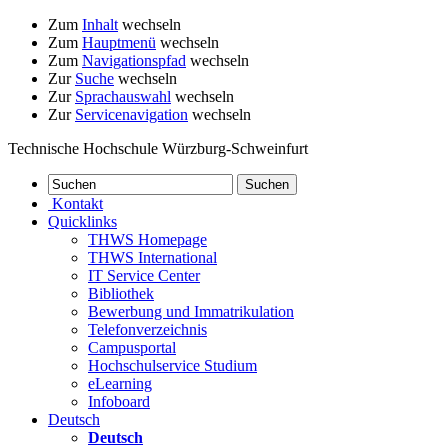
Zum
Inhalt
wechseln
Zum
Hauptmenü
wechseln
Zum
Navigationspfad
wechseln
Zur
Suche
wechseln
Zur
Sprachauswahl
wechseln
Zur
Servicenavigation
wechseln
Technische Hochschule Würzburg-Schweinfurt
Kontakt
Quicklinks
THWS Homepage
THWS International
IT Service Center
Bibliothek
Bewerbung und Immatrikulation
Telefonverzeichnis
Campusportal
Hochschulservice Studium
eLearning
Infoboard
Deutsch
Deutsch