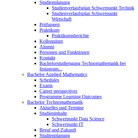
Studienplanung
Studienverlaufsplan Schwerpunkt Technik
Studienverlaufsplan Schwerpunkt
Wirtschaft
Prüfungen
Praktikum
Praktikumsberichte
Kolloquium
Alumni
Personen und Funktionen
Kontakt
Bachelorstudiengang Technomathematik bei
Instagram...
Bachelor Applied Mathematics
Schedules
Exams
Career perspectives
Programme Learning Outcomes
Bachelor Technomathematik
Aktuelles und Termine
Studieninhalte
Schwerpunkt Data Science
Schwerpunkt IT
Beruf und Zukunft
Studienplanung