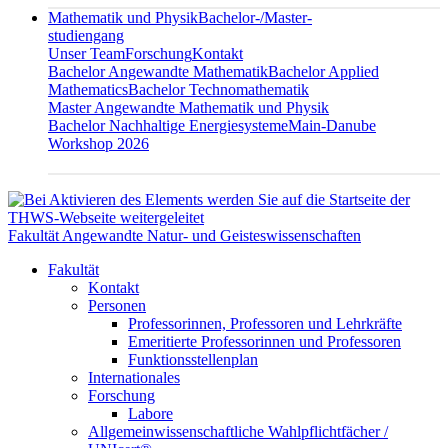
Mathematik und Physik
Bachelor-/Master-
studiengang
Unser Team
Forschung
Kontakt
Bachelor Angewandte Mathematik
Bachelor Applied
Mathematics
Bachelor Technomathematik
Master Angewandte Mathematik und Physik
Bachelor Nachhaltige Energiesysteme
Main-Danube
Workshop 2026
Fakultät Angewandte Natur- und Geisteswissenschaften
Fakultät
Kontakt
Personen
Professorinnen, Professoren und Lehrkräfte
Emeritierte Professorinnen und Professoren
Funktionsstellenplan
Internationales
Forschung
Labore
Allgemeinwissenschaftliche Wahlpflichtfächer /