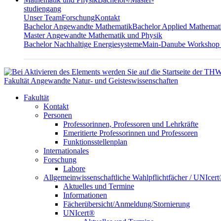
studiengang
Unser Team
Forschung
Kontakt
Bachelor Angewandte Mathematik
Bachelor Applied Mathemat
Master Angewandte Mathematik und Physik
Bachelor Nachhaltige Energiesysteme
Main-Danube Workshop
Fakultät Angewandte Natur- und Geisteswissenschaften
Fakultät
Kontakt
Personen
Professorinnen, Professoren und Lehrkräfte
Emeritierte Professorinnen und Professoren
Funktionsstellenplan
Internationales
Forschung
Labore
Allgemeinwissenschaftliche Wahlpflichtfächer / UNIcer
Aktuelles und Termine
Informationen
Fächerübersicht/Anmeldung/Stornierung
UNIcert®