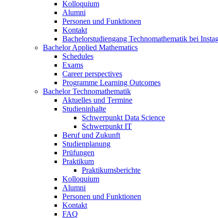
Kolloquium
Alumni
Personen und Funktionen
Kontakt
Bachelorstudiengang Technomathematik bei Instag
Bachelor Applied Mathematics
Schedules
Exams
Career perspectives
Programme Learning Outcomes
Bachelor Technomathematik
Aktuelles und Termine
Studieninhalte
Schwerpunkt Data Science
Schwerpunkt IT
Beruf und Zukunft
Studienplanung
Prüfungen
Praktikum
Praktikumsberichte
Kolloquium
Alumni
Personen und Funktionen
Kontakt
FAQ