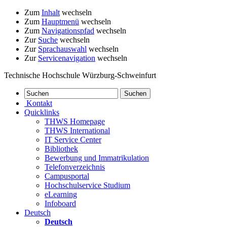
Zum
Inhalt
wechseln
Zum
Hauptmenü
wechseln
Zum
Navigationspfad
wechseln
Zur
Suche
wechseln
Zur
Sprachauswahl
wechseln
Zur
Servicenavigation
wechseln
Technische Hochschule Würzburg-Schweinfurt
Kontakt
Quicklinks
THWS Homepage
THWS International
IT Service Center
Bibliothek
Bewerbung und Immatrikulation
Telefonverzeichnis
Campusportal
Hochschulservice Studium
eLearning
Infoboard
Deutsch
Deutsch