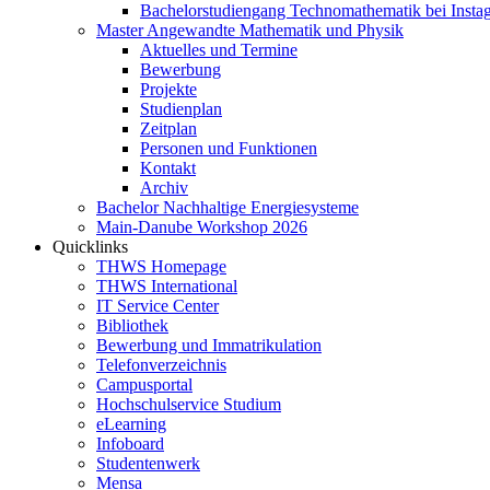
Bachelorstudiengang Technomathematik bei Instag
Master Angewandte Mathematik und Physik
Aktuelles und Termine
Bewerbung
Projekte
Studienplan
Zeitplan
Personen und Funktionen
Kontakt
Archiv
Bachelor Nachhaltige Energiesysteme
Main-Danube Workshop 2026
Quicklinks
THWS Homepage
THWS International
IT Service Center
Bibliothek
Bewerbung und Immatrikulation
Telefonverzeichnis
Campusportal
Hochschulservice Studium
eLearning
Infoboard
Studentenwerk
Mensa