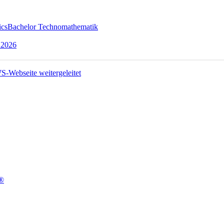
ics
Bachelor Technomathematik
 2026
t®