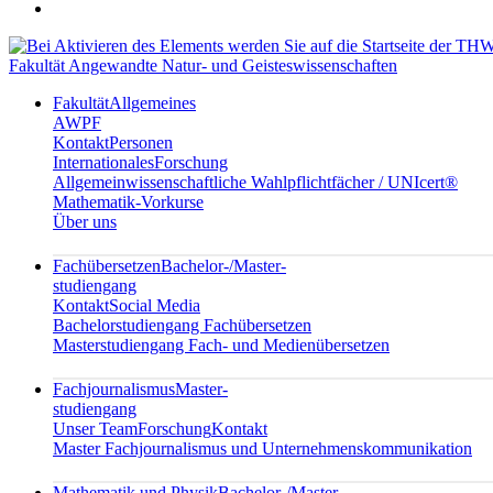
Fakultät Angewandte Natur- und Geisteswissenschaften
Fakultät
Allgemeines
AWPF
Kontakt
Personen
Internationales
Forschung
Allgemeinwissenschaftliche Wahlpflichtfächer / UNIcert®
Mathematik-Vorkurse
Über uns
Fachübersetzen
Bachelor-/Master-
studiengang
Kontakt
Social Media
Bachelorstudiengang Fachübersetzen
Masterstudiengang Fach- und Medienübersetzen
Fachjournalismus
Master-
studiengang
Unser Team
Forschung
Kontakt
Master Fachjournalismus und Unternehmenskommunikation
Mathematik und Physik
Bachelor-/Master-