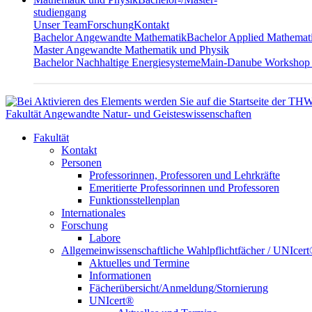
studiengang
Unser Team
Forschung
Kontakt
Bachelor Angewandte Mathematik
Bachelor Applied Mathemat
Master Angewandte Mathematik und Physik
Bachelor Nachhaltige Energiesysteme
Main-Danube Workshop
Fakultät Angewandte Natur- und Geisteswissenschaften
Fakultät
Kontakt
Personen
Professorinnen, Professoren und Lehrkräfte
Emeritierte Professorinnen und Professoren
Funktionsstellenplan
Internationales
Forschung
Labore
Allgemeinwissenschaftliche Wahlpflichtfächer / UNIcer
Aktuelles und Termine
Informationen
Fächerübersicht/Anmeldung/Stornierung
UNIcert®