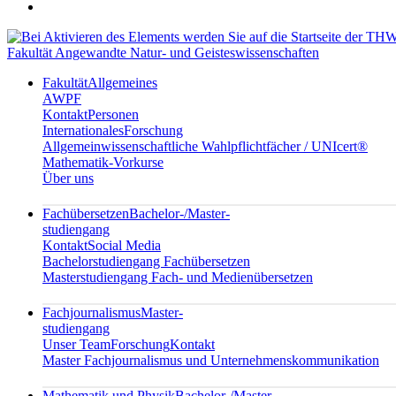
Fakultät Angewandte Natur- und Geisteswissenschaften
Fakultät
Allgemeines
AWPF
Kontakt
Personen
Internationales
Forschung
Allgemeinwissenschaftliche Wahlpflichtfächer / UNIcert®
Mathematik-Vorkurse
Über uns
Fachübersetzen
Bachelor-/Master-
studiengang
Kontakt
Social Media
Bachelorstudiengang Fachübersetzen
Masterstudiengang Fach- und Medienübersetzen
Fachjournalismus
Master-
studiengang
Unser Team
Forschung
Kontakt
Master Fachjournalismus und Unternehmenskommunikation
Mathematik und Physik
Bachelor-/Master-