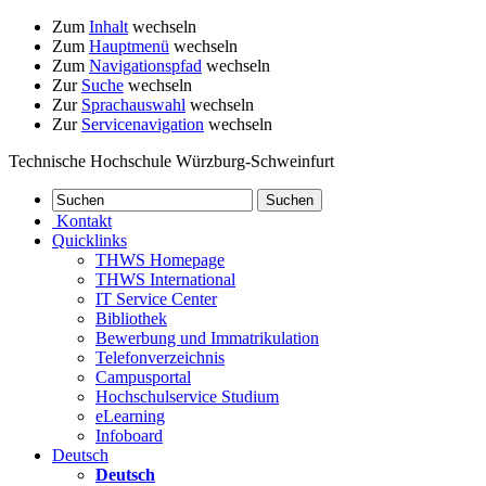
Zum
Inhalt
wechseln
Zum
Hauptmenü
wechseln
Zum
Navigationspfad
wechseln
Zur
Suche
wechseln
Zur
Sprachauswahl
wechseln
Zur
Servicenavigation
wechseln
Technische Hochschule Würzburg-Schweinfurt
Kontakt
Quicklinks
THWS Homepage
THWS International
IT Service Center
Bibliothek
Bewerbung und Immatrikulation
Telefonverzeichnis
Campusportal
Hochschulservice Studium
eLearning
Infoboard
Deutsch
Deutsch