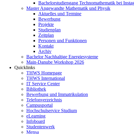
Bachelorstudiengang Technomathematik bei Instag
Master Angewandte Mathematik und Physik
Aktuelles und Termine
Bewerbung
Projekte
Studienplan
Zeitplan
Personen und Funktionen
Kontakt
Archiv
Bachelor Nachhaltige Energiesysteme
Main-Danube Workshop 2026
Quicklinks
THWS Homepage
THWS International
IT Service Center
Bibliothek
Bewerbung und Immatrikulation
Telefonverzeichnis
Campusportal
Hochschulservice Studium
eLearning
Infoboard
Studentenwerk
Mensa