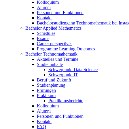
Kolloquium
Alumni
Personen und Funktionen
Kontakt
Bachelorstudiengang Technomathematik bei Instag
Bachelor Applied Mathematics
Schedules
Exams
Career perspectives
Programme Learning Outcomes
Bachelor Technomathematik
Aktuelles und Termine
Studieninhalte
Schwerpunkt Data Science
Schwerpunkt IT
Beruf und Zukunft
Studienplanung
Prüfungen
Praktikum
Praktikumsberichte
Kolloquium
Alumni
Personen und Funktionen
Kontakt
FAQ