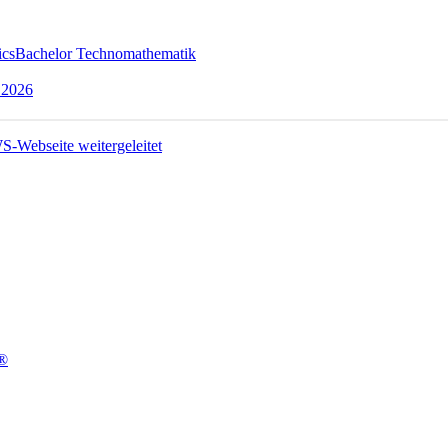
ics
Bachelor Technomathematik
 2026
t®