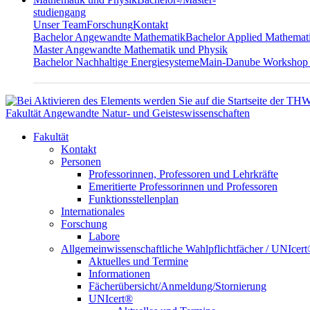
studiengang
Unser Team
Forschung
Kontakt
Bachelor Angewandte Mathematik
Bachelor Applied Mathemat
Master Angewandte Mathematik und Physik
Bachelor Nachhaltige Energiesysteme
Main-Danube Workshop
Fakultät Angewandte Natur- und Geisteswissenschaften
Fakultät
Kontakt
Personen
Professorinnen, Professoren und Lehrkräfte
Emeritierte Professorinnen und Professoren
Funktionsstellenplan
Internationales
Forschung
Labore
Allgemeinwissenschaftliche Wahlpflichtfächer / UNIcer
Aktuelles und Termine
Informationen
Fächerübersicht/Anmeldung/Stornierung
UNIcert®