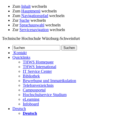
Zum
Inhalt
wechseln
Zum
Hauptmenü
wechseln
Zum
Navigationspfad
wechseln
Zur
Suche
wechseln
Zur
Sprachauswahl
wechseln
Zur
Servicenavigation
wechseln
Technische Hochschule Würzburg-Schweinfurt
Kontakt
Quicklinks
THWS Homepage
THWS International
IT Service Center
Bibliothek
Bewerbung und Immatrikulation
Telefonverzeichnis
Campusportal
Hochschulservice Studium
eLearning
Infoboard
Deutsch
Deutsch