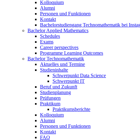
Kolloquium
Alumni
Personen und Funktionen
Kontakt
Bachelorstudiengang Technomathematik bei Instag
Bachelor Applied Mathematics
Schedules
Exams
Career perspectives
Programme Learning Outcomes
Bachelor Technomathematik
Aktuelles und Termine
Studieninhalte
Schwerpunkt Data Science
Schwerpunkt IT
Beruf und Zukunft
Studienplanung
Prüfungen
Praktikum
Praktikumsberichte
Kolloquium
Alumni
Personen und Funktionen
Kontakt
FAQ