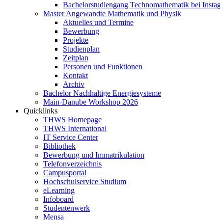
Bachelorstudiengang Technomathematik bei Instag
Master Angewandte Mathematik und Physik
Aktuelles und Termine
Bewerbung
Projekte
Studienplan
Zeitplan
Personen und Funktionen
Kontakt
Archiv
Bachelor Nachhaltige Energiesysteme
Main-Danube Workshop 2026
Quicklinks
THWS Homepage
THWS International
IT Service Center
Bibliothek
Bewerbung und Immatrikulation
Telefonverzeichnis
Campusportal
Hochschulservice Studium
eLearning
Infoboard
Studentenwerk
Mensa