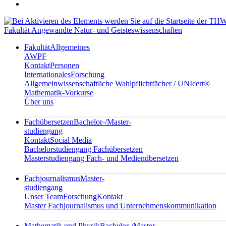
Fakultät Angewandte Natur- und Geisteswissenschaften
Fakultät
Allgemeines
AWPF
Kontakt
Personen
Internationales
Forschung
Allgemeinwissenschaftliche Wahlpflichtfächer / UNIcert®
Mathematik-Vorkurse
Über uns
Fachübersetzen
Bachelor-/Master-
studiengang
Kontakt
Social Media
Bachelorstudiengang Fachübersetzen
Masterstudiengang Fach- und Medienübersetzen
Fachjournalismus
Master-
studiengang
Unser Team
Forschung
Kontakt
Master Fachjournalismus und Unternehmenskommunikation
Mathematik und Physik
Bachelor-/Master-