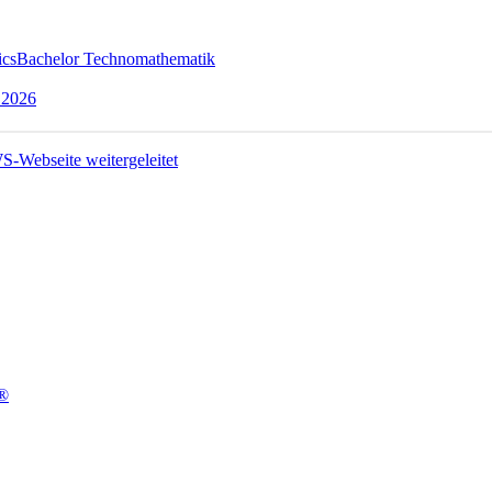
ics
Bachelor Technomathematik
 2026
t®