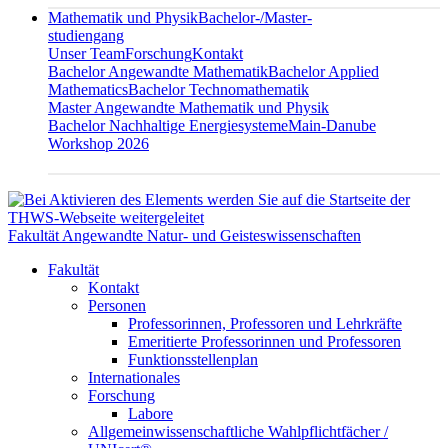
Mathematik und Physik
Bachelor-/Master-
studiengang
Unser Team
Forschung
Kontakt
Bachelor Angewandte Mathematik
Bachelor Applied
Mathematics
Bachelor Technomathematik
Master Angewandte Mathematik und Physik
Bachelor Nachhaltige Energiesysteme
Main-Danube
Workshop 2026
Fakultät Angewandte Natur- und Geisteswissenschaften
Fakultät
Kontakt
Personen
Professorinnen, Professoren und Lehrkräfte
Emeritierte Professorinnen und Professoren
Funktionsstellenplan
Internationales
Forschung
Labore
Allgemeinwissenschaftliche Wahlpflichtfächer /