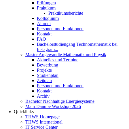
Prüfungen
Praktikum
Praktikumsberichte
Kolloquium
Alumni
Personen und Funktionen
Kontakt
FAQ
Bachelorstudiengang Technomathematik bei
Instagram...
Master Angewandte Mathematik und Physik
Aktuelles und Termine
Bewerbung
Projekte
Studienplan
Zeitplan
Personen und Funktionen
Kontakt
Archiv
Bachelor Nachhaltige Energiesysteme
Main-Danube Workshop 2026
Quicklinks
THWS Homepage
THWS International
IT Service Center