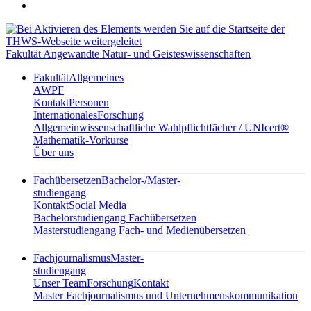
Fakultät Angewandte Natur- und Geisteswissenschaften
Fakultät
Allgemeines
AWPF
Kontakt
Personen
Internationales
Forschung
Allgemeinwissenschaftliche Wahlpflichtfächer / UNIcert®
Mathematik-Vorkurse
Über uns
Fachübersetzen
Bachelor-/Master-
studiengang
Kontakt
Social Media
Bachelorstudiengang Fachübersetzen
Masterstudiengang Fach- und Medienübersetzen
Fachjournalismus
Master-
studiengang
Unser Team
Forschung
Kontakt
Master Fachjournalismus und Unternehmenskommunikation