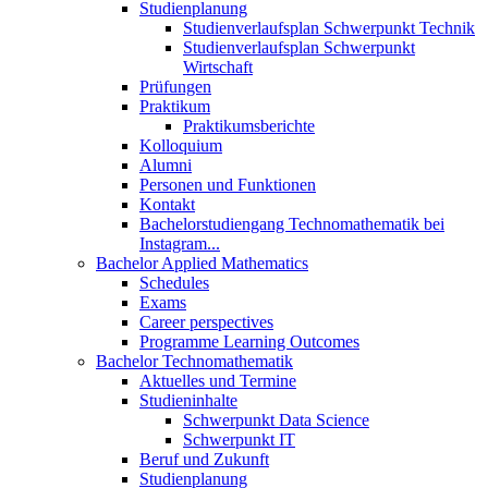
Studienplanung
Studienverlaufsplan Schwerpunkt Technik
Studienverlaufsplan Schwerpunkt
Wirtschaft
Prüfungen
Praktikum
Praktikumsberichte
Kolloquium
Alumni
Personen und Funktionen
Kontakt
Bachelorstudiengang Technomathematik bei
Instagram...
Bachelor Applied Mathematics
Schedules
Exams
Career perspectives
Programme Learning Outcomes
Bachelor Technomathematik
Aktuelles und Termine
Studieninhalte
Schwerpunkt Data Science
Schwerpunkt IT
Beruf und Zukunft
Studienplanung