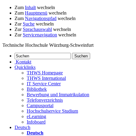
Zum
Inhalt
wechseln
Zum
Hauptmenü
wechseln
Zum
Navigationspfad
wechseln
Zur
Suche
wechseln
Zur
Sprachauswahl
wechseln
Zur
Servicenavigation
wechseln
Technische Hochschule Würzburg-Schweinfurt
Kontakt
Quicklinks
THWS Homepage
THWS International
IT Service Center
Bibliothek
Bewerbung und Immatrikulation
Telefonverzeichnis
Campusportal
Hochschulservice Studium
eLearning
Infoboard
Deutsch
Deutsch