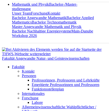
Mathematik und Physik
Bachelor-/Master-
studiengang
Unser Team
Forschung
Kontakt
Bachelor Angewandte Mathematik
Bachelor Applied
Mathematics
Bachelor Technomathematik
Master Angewandte Mathematik und Physik
Bachelor Nachhaltige Energiesysteme
Main-Danube
Workshop 2026
Fakultät Angewandte Natur- und Geisteswissenschaften
Fakultät
Kontakt
Personen
Professorinnen, Professoren und Lehrkräfte
Emeritierte Professorinnen und Professoren
Funktionsstellenplan
Internationales
Forschung
Labore
Allgemeinwissenschaftliche Wahlpflichtfächer /