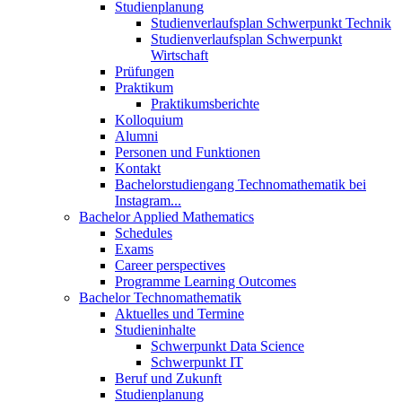
Studienplanung
Studienverlaufsplan Schwerpunkt Technik
Studienverlaufsplan Schwerpunkt
Wirtschaft
Prüfungen
Praktikum
Praktikumsberichte
Kolloquium
Alumni
Personen und Funktionen
Kontakt
Bachelorstudiengang Technomathematik bei
Instagram...
Bachelor Applied Mathematics
Schedules
Exams
Career perspectives
Programme Learning Outcomes
Bachelor Technomathematik
Aktuelles und Termine
Studieninhalte
Schwerpunkt Data Science
Schwerpunkt IT
Beruf und Zukunft
Studienplanung