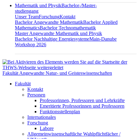
Mathematik und Physik
Bachelor-/Master-
studiengang
Unser Team
Forschung
Kontakt
Bachelor Angewandte Mathematik
Bachelor Applied
Mathematics
Bachelor Technomathematik
Master Angewandte Mathematik und Physik
Bachelor Nachhaltige Energiesysteme
Main-Danube
Workshop 2026
Fakultät Angewandte Natur- und Geisteswissenschaften
Fakultät
Kontakt
Personen
Professorinnen, Professoren und Lehrkräfte
Emeritierte Professorinnen und Professoren
Funktionsstellenplan
Internationales
Forschung
Labore
Allgemeinwissenschaftliche Wahlpflichtfächer /