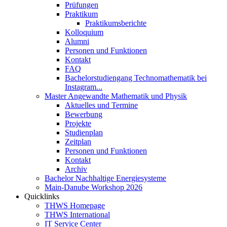
Prüfungen
Praktikum
Praktikumsberichte
Kolloquium
Alumni
Personen und Funktionen
Kontakt
FAQ
Bachelorstudiengang Technomathematik bei
Instagram...
Master Angewandte Mathematik und Physik
Aktuelles und Termine
Bewerbung
Projekte
Studienplan
Zeitplan
Personen und Funktionen
Kontakt
Archiv
Bachelor Nachhaltige Energiesysteme
Main-Danube Workshop 2026
Quicklinks
THWS Homepage
THWS International
IT Service Center