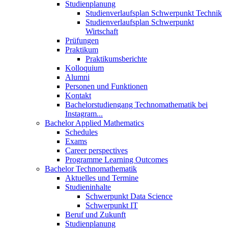
Studienplanung
Studienverlaufsplan Schwerpunkt Technik
Studienverlaufsplan Schwerpunkt
Wirtschaft
Prüfungen
Praktikum
Praktikumsberichte
Kolloquium
Alumni
Personen und Funktionen
Kontakt
Bachelorstudiengang Technomathematik bei
Instagram...
Bachelor Applied Mathematics
Schedules
Exams
Career perspectives
Programme Learning Outcomes
Bachelor Technomathematik
Aktuelles und Termine
Studieninhalte
Schwerpunkt Data Science
Schwerpunkt IT
Beruf und Zukunft
Studienplanung