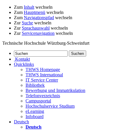
Zum
Inhalt
wechseln
Zum
Hauptmenü
wechseln
Zum
Navigationspfad
wechseln
Zur
Suche
wechseln
Zur
Sprachauswahl
wechseln
Zur
Servicenavigation
wechseln
Technische Hochschule Würzburg-Schweinfurt
Kontakt
Quicklinks
THWS Homepage
THWS International
IT Service Center
Bibliothek
Bewerbung und Immatrikulation
Telefonverzeichnis
Campusportal
Hochschulservice Studium
eLearning
Infoboard
Deutsch
Deutsch