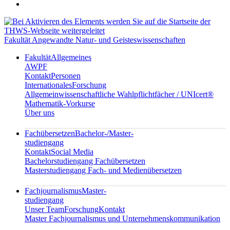
Fakultät Angewandte Natur- und Geisteswissenschaften
Fakultät
Allgemeines
AWPF
Kontakt
Personen
Internationales
Forschung
Allgemeinwissenschaftliche Wahlpflichtfächer / UNIcert®
Mathematik-Vorkurse
Über uns
Fachübersetzen
Bachelor-/Master-
studiengang
Kontakt
Social Media
Bachelorstudiengang Fachübersetzen
Masterstudiengang Fach- und Medienübersetzen
Fachjournalismus
Master-
studiengang
Unser Team
Forschung
Kontakt
Master Fachjournalismus und Unternehmenskommunikation