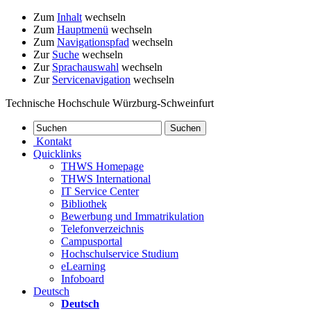
Zum
Inhalt
wechseln
Zum
Hauptmenü
wechseln
Zum
Navigationspfad
wechseln
Zur
Suche
wechseln
Zur
Sprachauswahl
wechseln
Zur
Servicenavigation
wechseln
Technische Hochschule Würzburg-Schweinfurt
Kontakt
Quicklinks
THWS Homepage
THWS International
IT Service Center
Bibliothek
Bewerbung und Immatrikulation
Telefonverzeichnis
Campusportal
Hochschulservice Studium
eLearning
Infoboard
Deutsch
Deutsch