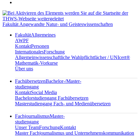
Fakultät Angewandte Natur- und Geisteswissenschaften
Fakultät
Allgemeines
AWPF
Kontakt
Personen
Internationales
Forschung
Allgemeinwissenschaftliche Wahlpflichtfächer / UNIcert®
Mathematik-Vorkurse
Über uns
Fachübersetzen
Bachelor-/Master-
studiengang
Kontakt
Social Media
Bachelorstudiengang Fachübersetzen
Masterstudiengang Fach- und Medienübersetzen
Fachjournalismus
Master-
studiengang
Unser Team
Forschung
Kontakt
Master Fachjournalismus und Unternehmenskommunikation