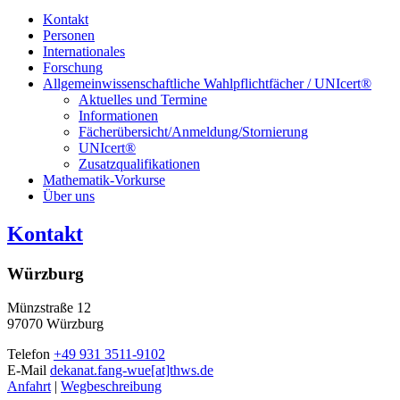
Kontakt
Personen
Internationales
Forschung
Allgemeinwissenschaftliche Wahlpflichtfächer / UNIcert®
Aktuelles und Termine
Informationen
Fächerübersicht/Anmeldung/Stornierung
UNIcert®
Zusatzqualifikationen
Mathematik-Vorkurse
Über uns
Kontakt
Würzburg
Münzstraße 12
97070 Würzburg
Telefon
+49 931 3511-9102
E-Mail
dekanat.fang-wue[at]thws.de
Anfahrt
|
Wegbeschreibung