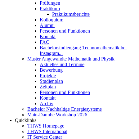
Prüfungen
Praktikum
Praktikumsberichte
Kolloquium
Alumni
Personen und Funktionen
Kontakt
FAQ
Bachelorstudiengang Technomathematik bei
Instagram...
Master Angewandte Mathematik und Physik
Aktuelles und Termine
Bewerbung
Projekte
Studienplan
Zeitplan
Personen und Funktionen
Kontakt
Archiv
Bachelor Nachhaltige Energiesysteme
Main-Danube Workshop 2026
Quicklinks
THWS Homepage
THWS International
IT Service Center