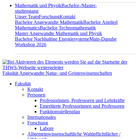
Mathematik und Physik
Bachelor-/Master-
studiengang
Unser Team
Forschung
Kontakt
Bachelor Angewandte Mathematik
Bachelor Applied
Mathematics
Bachelor Technomathematik
Master Angewandte Mathematik und Physik
Bachelor Nachhaltige Energiesysteme
Main-Danube
Workshop 2026
Fakultät Angewandte Natur- und Geisteswissenschaften
Fakultät
Kontakt
Personen
Professorinnen, Professoren und Lehrkräfte
Emeritierte Professorinnen und Professoren
Funktionsstellenplan
Internationales
Forschung
Labore
Allgemeinwissenschaftliche Wahlpflichtfächer /