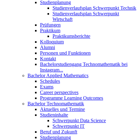
Studienplanung
Studienverlaufsplan Schwerpunkt Technik
Studienverlaufsplan Schwerpunkt
Wirtschaft
Prüfungen
Praktikum
Praktikumsberichte
Kolloquium
Alumni
Personen und Funktionen
Kontakt
Bachelorstudiengang Technomathematik bei
Instagram...
Bachelor Applied Mathematics
Schedules
Exams
Career perspectives
Programme Learning Outcomes
Bachelor Technomathematik
Aktuelles und Termine
Studieninhalte
Schwerpunkt Data Science
Schwerpunkt IT
Beruf und Zukunft
Studienplanung