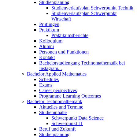
Studienplanung
Studienverlaufsplan Schwerpunkt Technik
Studienverlaufsplan Schwerpunkt
Wirtschaft
Prüfungen
Praktikum
Praktikumsberichte
Kolloquium
Alumni
Personen und Funktionen
Kontakt
Bachelorstudiengang Technomathematik bei
Instagram...
Bachelor Applied Mathematics
Schedules
Exams
Career perspectives
Programme Learning Outcomes
Bachelor Technomathematik
Aktuelles und Termine
Studieninhalte
Schwerpunkt Data Science
Schwerpunkt IT
Beruf und Zukunft
Studienplanung