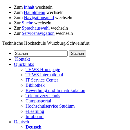
Zum
Inhalt
wechseln
Zum
Hauptmenü
wechseln
Zum
Navigationspfad
wechseln
Zur
Suche
wechseln
Zur
Sprachauswahl
wechseln
Zur
Servicenavigation
wechseln
Technische Hochschule Würzburg-Schweinfurt
Kontakt
Quicklinks
THWS Homepage
THWS International
IT Service Center
Bibliothek
Bewerbung und Immatrikulation
Telefonverzeichnis
Campusportal
Hochschulservice Studium
eLearning
Infoboard
Deutsch
Deutsch