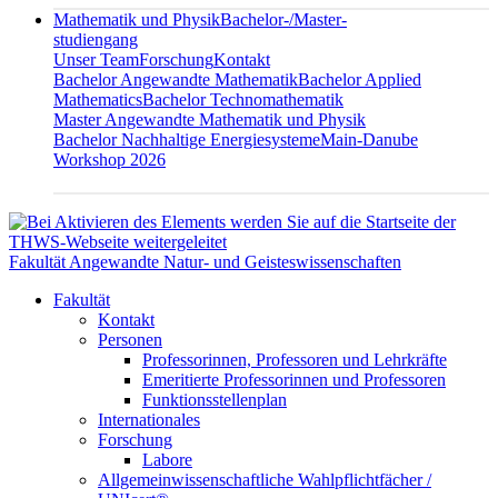
Mathematik und Physik
Bachelor-/Master-
studiengang
Unser Team
Forschung
Kontakt
Bachelor Angewandte Mathematik
Bachelor Applied
Mathematics
Bachelor Technomathematik
Master Angewandte Mathematik und Physik
Bachelor Nachhaltige Energiesysteme
Main-Danube
Workshop 2026
Fakultät Angewandte Natur- und Geisteswissenschaften
Fakultät
Kontakt
Personen
Professorinnen, Professoren und Lehrkräfte
Emeritierte Professorinnen und Professoren
Funktionsstellenplan
Internationales
Forschung
Labore
Allgemeinwissenschaftliche Wahlpflichtfächer /