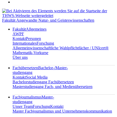
Fakultät Angewandte Natur- und Geisteswissenschaften
Fakultät
Allgemeines
AWPF
Kontakt
Personen
Internationales
Forschung
Allgemeinwissenschaftliche Wahlpflichtfächer / UNIcert®
Mathematik-Vorkurse
Über uns
Fachübersetzen
Bachelor-/Master-
studiengang
Kontakt
Social Media
Bachelorstudiengang Fachübersetzen
Masterstudiengang Fach- und Medienübersetzen
Fachjournalismus
Master-
studiengang
Unser Team
Forschung
Kontakt
Master Fachjournalismus und Unternehmenskommunikation