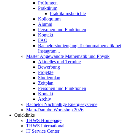
Prüfungen
Praktikum
Praktikumsberichte
Kolloquium
Alumni
Personen und Funktionen
Kontakt
FAQ
Bachelorstudiengang Technomathematik bei
Instagram...
Master Angewandte Mathematik und Physik
Aktuelles und Termine
Bewerbung
Projekte
Studienplan
Zeitplan
Personen und Funktionen
Kontakt
Archiv
Bachelor Nachhaltige Energiesysteme
Main-Danube Workshop 2026
Quicklinks
THWS Homepage
THWS International
IT Service Center