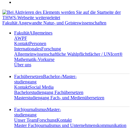
Fakultät Angewandte Natur- und Geisteswissenschaften
Fakultät
Allgemeines
AWPF
Kontakt
Personen
Internationales
Forschung
Allgemeinwissenschaftliche Wahlpflichtfächer / UNIcert®
Mathematik-Vorkurse
Über uns
Fachübersetzen
Bachelor-/Master-
studiengang
Kontakt
Social Media
Bachelorstudiengang Fachübersetzen
Masterstudiengang Fach- und Medienübersetzen
Fachjournalismus
Master-
studiengang
Unser Team
Forschung
Kontakt
Master Fachjournalismus und Unternehmenskommunikation