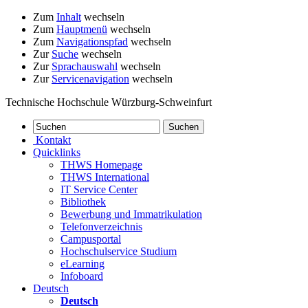
Zum
Inhalt
wechseln
Zum
Hauptmenü
wechseln
Zum
Navigationspfad
wechseln
Zur
Suche
wechseln
Zur
Sprachauswahl
wechseln
Zur
Servicenavigation
wechseln
Technische Hochschule Würzburg-Schweinfurt
Kontakt
Quicklinks
THWS Homepage
THWS International
IT Service Center
Bibliothek
Bewerbung und Immatrikulation
Telefonverzeichnis
Campusportal
Hochschulservice Studium
eLearning
Infoboard
Deutsch
Deutsch