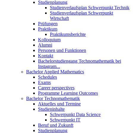
Studienplanung
Studienverlaufsplan Schwerpunkt Technik
Studienverlaufsplan Schwerpunkt
Wirtschaft
Prüfungen
Praktikum
Praktikumsberichte
Kolloquium
Alumni
Personen und Funktionen
Kontakt
Bachelorstudiengang Technomathematik bei
Instagram...
Bachelor Applied Mathematics
Schedules
Exams
Career perspectives
Programme Learning Outcomes
Bachelor Technomathematik
Aktuelles und Termine
Studieninhalte
Schwerpunkt Data Science
Schwerpunkt IT
Beruf und Zukunft
Studienplanung