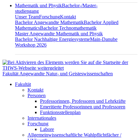
Mathematik und Physik
Bachelor-/Master-
studiengang
Unser Team
Forschung
Kontakt
Bachelor Angewandte Mathematik
Bachelor Applied
Mathematics
Bachelor Technomathematik
Master Angewandte Mathematik und Physik
Bachelor Nachhaltige Energiesysteme
Main-Danube
Workshop 2026
Fakultät Angewandte Natur- und Geisteswissenschaften
Fakultät
Kontakt
Personen
Professorinnen, Professoren und Lehrkräfte
Emeritierte Professorinnen und Professoren
Funktionsstellenplan
Internationales
Forschung
Labore
Allgemeinwissenschaftliche Wahlpflichtfächer /