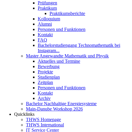
Prüfungen
Praktikum
Praktikumsberichte
Kolloquium
Alumni
Personen und Funktionen
Kontakt
FAQ
Bachelorstudiengang Technomathematik bei
Instagram...
Master Angewandte Mathematik und Physik
Aktuelles und Termine
Bewerbung
Projekte
Studienplan
Zeitplan
Personen und Funktionen
Kontakt
Archiv
Bachelor Nachhaltige Energiesysteme
Main-Danube Workshop 2026
Quicklinks
THWS Homepage
THWS International
IT Service Center