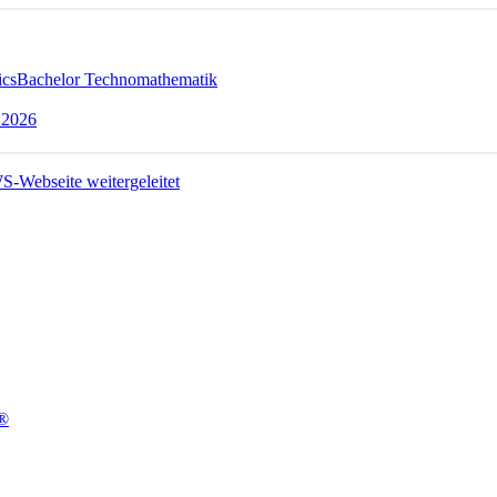
ics
Bachelor Technomathematik
 2026
t®