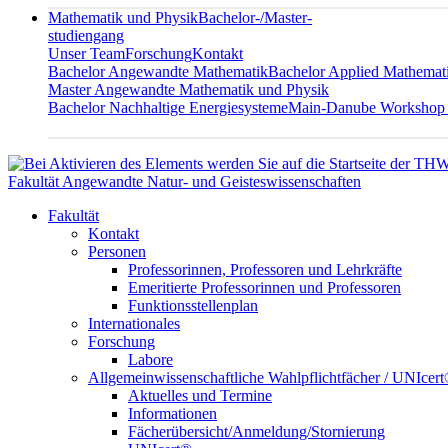
Mathematik und Physik
Bachelor-/Master-
studiengang
Unser Team
Forschung
Kontakt
Bachelor Angewandte Mathematik
Bachelor Applied Mathemat
Master Angewandte Mathematik und Physik
Bachelor Nachhaltige Energiesysteme
Main-Danube Workshop
Fakultät Angewandte Natur- und Geisteswissenschaften
Fakultät
Kontakt
Personen
Professorinnen, Professoren und Lehrkräfte
Emeritierte Professorinnen und Professoren
Funktionsstellenplan
Internationales
Forschung
Labore
Allgemeinwissenschaftliche Wahlpflichtfächer / UNIcer
Aktuelles und Termine
Informationen
Fächerübersicht/Anmeldung/Stornierung