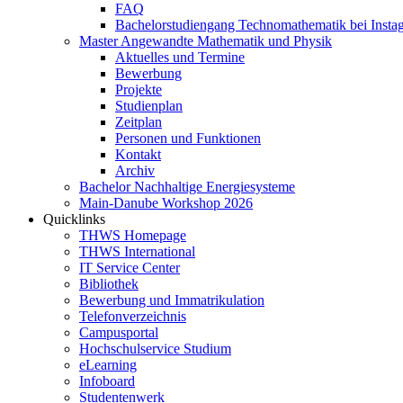
FAQ
Bachelorstudiengang Technomathematik bei Instag
Master Angewandte Mathematik und Physik
Aktuelles und Termine
Bewerbung
Projekte
Studienplan
Zeitplan
Personen und Funktionen
Kontakt
Archiv
Bachelor Nachhaltige Energiesysteme
Main-Danube Workshop 2026
Quicklinks
THWS Homepage
THWS International
IT Service Center
Bibliothek
Bewerbung und Immatrikulation
Telefonverzeichnis
Campusportal
Hochschulservice Studium
eLearning
Infoboard
Studentenwerk