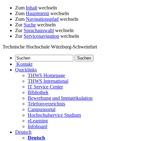
Zum
Inhalt
wechseln
Zum
Hauptmenü
wechseln
Zum
Navigationspfad
wechseln
Zur
Suche
wechseln
Zur
Sprachauswahl
wechseln
Zur
Servicenavigation
wechseln
Technische Hochschule Würzburg-Schweinfurt
Kontakt
Quicklinks
THWS Homepage
THWS International
IT Service Center
Bibliothek
Bewerbung und Immatrikulation
Telefonverzeichnis
Campusportal
Hochschulservice Studium
eLearning
Infoboard
Deutsch
Deutsch