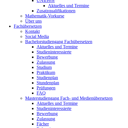
UNIcert®
Aktuelles und Termine
Zusatzqualifikationen
Mathematik-Vorkurse
Über uns
Fachübersetzen
Kontakt
Social Media
Bachelorstudiengang Fachübersetzen
Aktuelles und Termine
Studieninteressierte
Bewerbung
Zulassung
Studium
Praktikum
Studienplan
Stundenplan
Prüfungen
FAQ
Masterstudiengang Fach- und Medienübersetzen
Aktuelles und Termine
Studieninteressierte
Bewerbung
Zulassung
Fächer