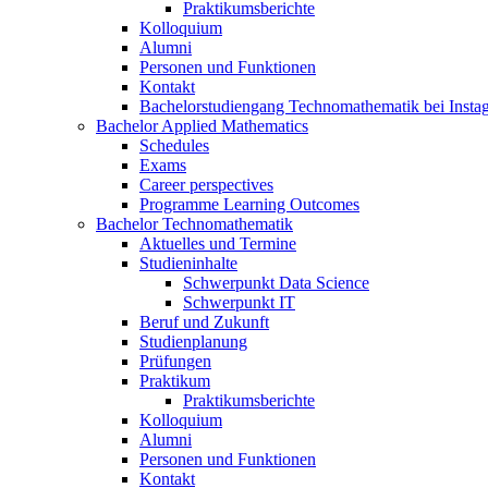
Praktikumsberichte
Kolloquium
Alumni
Personen und Funktionen
Kontakt
Bachelorstudiengang Technomathematik bei Instag
Bachelor Applied Mathematics
Schedules
Exams
Career perspectives
Programme Learning Outcomes
Bachelor Technomathematik
Aktuelles und Termine
Studieninhalte
Schwerpunkt Data Science
Schwerpunkt IT
Beruf und Zukunft
Studienplanung
Prüfungen
Praktikum
Praktikumsberichte
Kolloquium
Alumni
Personen und Funktionen
Kontakt