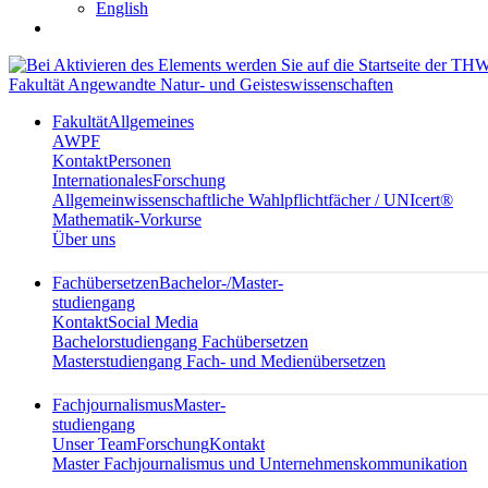
English
Fakultät Angewandte Natur- und Geisteswissenschaften
Fakultät
Allgemeines
AWPF
Kontakt
Personen
Internationales
Forschung
Allgemeinwissenschaftliche Wahlpflichtfächer / UNIcert®
Mathematik-Vorkurse
Über uns
Fachübersetzen
Bachelor-/Master-
studiengang
Kontakt
Social Media
Bachelorstudiengang Fachübersetzen
Masterstudiengang Fach- und Medienübersetzen
Fachjournalismus
Master-
studiengang
Unser Team
Forschung
Kontakt
Master Fachjournalismus und Unternehmenskommunikation