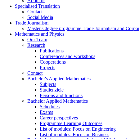
About us
Specialised Translation
Contact
Social Media
Trade Journalism
Master's degree programme Trade Journalism and Corp
Mathematics and Physics
Our Team
Research
Publications
Conferences and workshops
Cooperations
Projects
Contact
Bachelor's Applied Mathematics
Subjects
Studienziele
Persons and functions
Bachelor Applied Mathematics
Schedules
Exams
Career perspectives
Programme Learning Outcomes
List of modules: Focus on Engineering
List of modules: Focus on Business