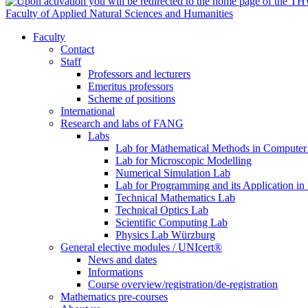
Faculty of Applied Natural Sciences and Humanities
Faculty
Contact
Staff
Professors and lecturers
Emeritus professors
Scheme of positions
International
Research and labs of FANG
Labs
Lab for Mathematical Methods in Computer
Lab for Microscopic Modelling
Numerical Simulation Lab
Lab for Programming and its Application in
Technical Mathematics Lab
Technical Optics Lab
Scientific Computing Lab
Physics Lab Würzburg
General elective modules / UNIcert®
News and dates
Informations
Course overview/registration/de-registration
Mathematics pre-courses