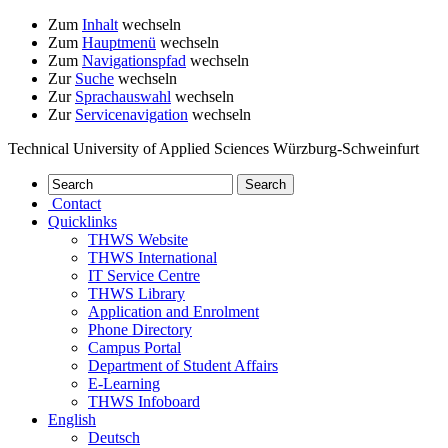
Zum
Inhalt
wechseln
Zum
Hauptmenü
wechseln
Zum
Navigationspfad
wechseln
Zur
Suche
wechseln
Zur
Sprachauswahl
wechseln
Zur
Servicenavigation
wechseln
Technical University of Applied Sciences Würzburg-Schweinfurt
Contact
Quicklinks
THWS Website
THWS International
IT Service Centre
THWS Library
Application and Enrolment
Phone Directory
Campus Portal
Department of Student Affairs
E-Learning
THWS Infoboard
English
Deutsch