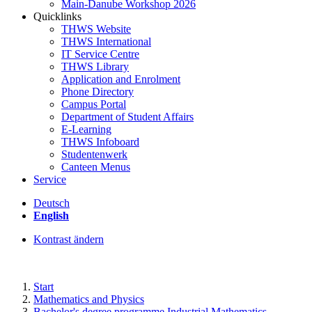
Main-Danube Workshop 2026
Quicklinks
THWS Website
THWS International
IT Service Centre
THWS Library
Application and Enrolment
Phone Directory
Campus Portal
Department of Student Affairs
E-Learning
THWS Infoboard
Studentenwerk
Canteen Menus
Service
Deutsch
English
Kontrast ändern
Start
Mathematics and Physics
Bachelor's degree programme Industrial Mathematics