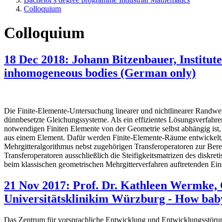
Colloquium
Colloquium
18 Dec 2018: Johann Bitzenbauer, Institute
inhomogeneous bodies (German only)
Die Finite-Elemente-Untersuchung linearer und nichtlinearer Randwert
dünnbesetzte Gleichungssysteme. Als ein effizientes Lösungsverfahr
notwendigen Finiten Elemente von der Geometrie selbst abhängig ist,
aus einem Element. Dafür werden Finite-Elemente-Räume entwickelt,
Mehrgitteralgorithmus nebst zugehörigen Transferoperatoren zur Bere
Transferoperatoren ausschließlich die Steifigkeitsmatrizen des diskre
beim klassischen geometrischen Mehrgitterverfahren auftretenden Ei
21 Nov 2017: Prof. Dr. Kathleen Wermke, C
Universitätsklinikim Würzburg - How baby
Das Zentrum für vorsprachliche Entwicklung und Entwicklungsstöru