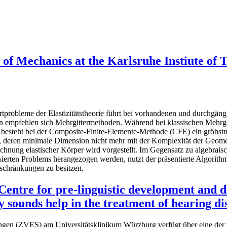
 of Mechanics at the Karlsruhe Instiute of 
probleme der Elastizitätstheorie führt bei vorhandenen und durchgängi
en empfehlen sich Mehrgittermethoden. Während bei klassischen Mehrg
 besteht bei der Composite-Finite-Elemente-Methode (CFE) ein gröbstmög
 deren minimale Dimension nicht mehr mit der Komplexität der Geomet
chnung elastischer Körper wird vorgestellt. Im Gegensatz zu algebrais
tisierten Problems herangezogen werden, nutzt der präsentierte Algorit
nschränkungen zu besitzen.
entre for pre-linguistic development and 
 sounds help in the treatment of hearing d
ngen (ZVES) am Universitätsklinikum Würzburg verfügt über eine der