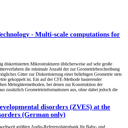
Technology - Multi-scale computations for
g diskretisierten Mikrostrukturen üblicherweise auf sehr große
itterverfahren die minimale Anzahl der zur Geometriebeschreibung
liches Gitter zur Diskretisierung einer beliebigen Geometrie stets
rie gekoppelt ist. Ein auf der CFE-Methode basierender
chen Mehrgittermethoden, bei denen zur Konstruktion der
hmus zusätzlich Geometrieinformationen aus, ohne dabei jedoch die
developmental disorders (ZVES) at the
isorders (German only)
 weltweit größten Audio-Referenzdatenbank für Baby- und