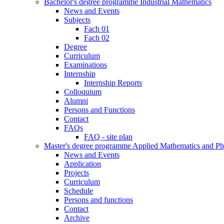
Bachelor's degree programme Industrial Mathematics
News and Events
Subjects
Fach 01
Fach 02
Degree
Curriculum
Examinations
Internship
Internship Reports
Colloquium
Alumni
Persons and Functions
Contact
FAQs
FAQ - site plan
Master's degree programme Applied Mathematics and Ph
News and Events
Application
Projects
Curriculum
Schedule
Persons and functions
Contact
Archive